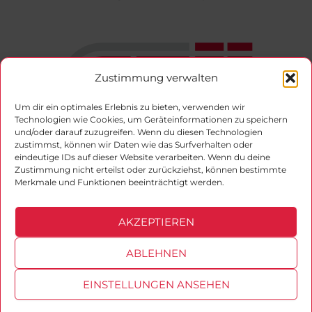
Zustimmung verwalten
Um dir ein optimales Erlebnis zu bieten, verwenden wir
Technologien wie Cookies, um Geräteinformationen zu speichern
und/oder darauf zuzugreifen. Wenn du diesen Technologien
zustimmst, können wir Daten wie das Surfverhalten oder
Offizieller Vertragspartner der Gesellschaft für
eindeutige IDs auf dieser Website verarbeiten. Wenn du deine
Zustimmung nicht erteilst oder zurückziehst, können bestimmte
technische Überwachung (GTÜ)
Merkmale und Funktionen beeinträchtigt werden.
Facebook
Instagram
AKZEPTIEREN
ABLEHNEN
EINSTELLUNGEN ANSEHEN
Copyright © 2026 Ingenieurbüro von Eberstein. Alle Rechte
vorbehalten. | Eine Webseite von:
Richard Marketing