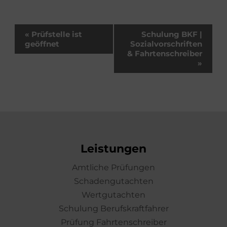
Veranstaltung-
«
Prüfstelle ist
Schulung BKF |
Navigation
geöffnet
Sozialvorschriften
& Fahrtenschreiber
»
Leistungen
Amtliche Prüfungen
Schadengutachten
Wertgutachten
Schulung Berufskraftfahrer
Prüfung Fahrtenschreiber