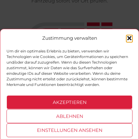
Fahrzeug sofort vor Ort prüfen.
Zustimmung verwalten
Um dir ein optimales Erlebnis zu bieten, verwenden wir
Technologien wie Cookies, um Geräteinformationen zu speichern
und/oder darauf zuzugreifen. Wenn du diesen Technologien
zustimmst, können wir Daten wie das Surfverhalten oder
Offizieller Vertragspartner der Gesellschaft für
eindeutige IDs auf dieser Website verarbeiten. Wenn du deine
Zustimmung nicht erteilst oder zurückziehst, können bestimmte
technische Überwachung (GTÜ)
Merkmale und Funktionen beeinträchtigt werden.
Facebook
Instagram
AKZEPTIEREN
ABLEHNEN
EINSTELLUNGEN ANSEHEN
Copyright © 2026 Ingenieurbüro von Eberstein. Alle Rechte