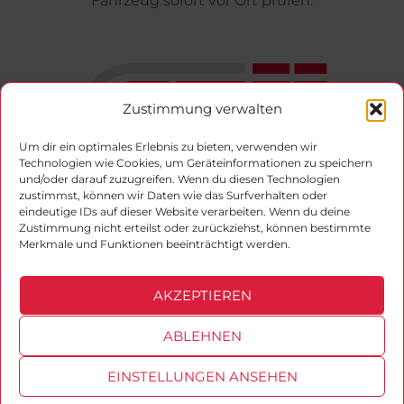
Zustimmung verwalten
Um dir ein optimales Erlebnis zu bieten, verwenden wir
Technologien wie Cookies, um Geräteinformationen zu speichern
und/oder darauf zuzugreifen. Wenn du diesen Technologien
zustimmst, können wir Daten wie das Surfverhalten oder
Offizieller Vertragspartner der Gesellschaft für
eindeutige IDs auf dieser Website verarbeiten. Wenn du deine
Zustimmung nicht erteilst oder zurückziehst, können bestimmte
technische Überwachung (GTÜ)
Merkmale und Funktionen beeinträchtigt werden.
Facebook
Instagram
AKZEPTIEREN
ABLEHNEN
EINSTELLUNGEN ANSEHEN
Copyright © 2026 Ingenieurbüro von Eberstein. Alle Rechte