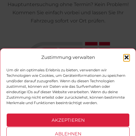
Hauptuntersuchung ohne Termin? Kein Problem!
Kommen Sie einfach vorbei und lassen Sie Ihr
Fahrzeug sofort vor Ort prüfen.
Zustimmung verwalten
Um dir ein optimales Erlebnis zu bieten, verwenden wir
Technologien wie Cookies, um Geräteinformationen zu speichern
und/oder darauf zuzugreifen. Wenn du diesen Technologien
zustimmst, können wir Daten wie das Surfverhalten oder
Offizieller Vertragspartner der Gesellschaft für
eindeutige IDs auf dieser Website verarbeiten. Wenn du deine
Zustimmung nicht erteilst oder zurückziehst, können bestimmte
technische Überwachung (GTÜ)
Merkmale und Funktionen beeinträchtigt werden.
Facebook
Instagram
AKZEPTIEREN
ABLEHNEN